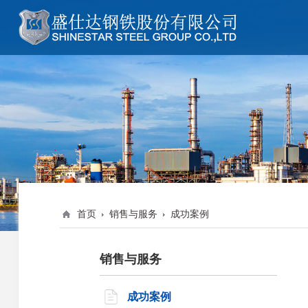
主营生产
钢管系列
新闻资讯索引
销售与服务索引
最新新闻资讯
最新成功案例
钢管制造
螺旋管
行业资讯
成功案例
钢管配件
涂塑钢管
盛仕达动态
增值服务
钢板加工
钢护筒
企业概况
企业文化
价格行情
营销网络
方矩管
盛仕达钢铁股份有限公司董
钢管立柱加工—盛仕达
钢管知识
服务创新
焊管
新年致词
区同行
首页
销售与服务
成功案例
镀锌管
盛仕达内部文化
直缝钢管
销售与服务
无缝钢管
成功案例