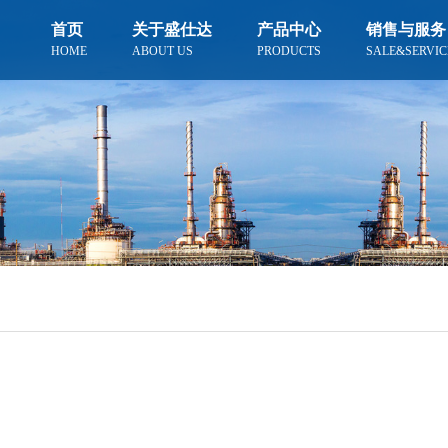
首页
关于盛仕达
产品中心
销售与服务
HOME
ABOUT US
PRODUCTS
SALE&SERVIC
型材系列
板材系列
工字钢
低合金开平板
槽钢
中厚板
角钢
热卷开平板
公司优势
发展目标
冷轧卷板
事长
与望城园
盛仕达钢铁赴上海钢联交流，共
盛仕达管件加工助力郴州水电站
扩大内需方案落地，AI基建与城
客户采购无缝管 盛仕达现货及
热轧卷板
探行业创新发展新路径
项目建设
市更新拉动钢需
时到达
花纹板