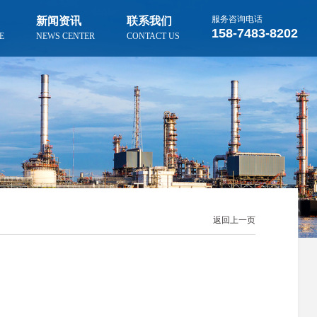
服务咨询电话
新闻资讯
联系我们
158-7483-8202
E
NEWS CENTER
CONTACT US
更多新闻
更多案例
董事长致辞
精英团队
4月钢市高成本弱需求，震荡偏
常德市沅北水厂迁建工程安装项
无缝管按需排产，湖南钢市平稳
盛仕达无缝管现货销售-规格齐
强上涨有限
目
运行
全
返回上一页