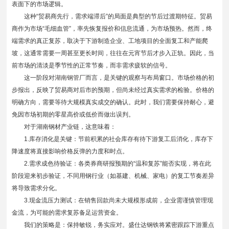
表面下的市场逻辑。
这种“贸易商先行，需求端滞后”的局面是典型的节后过渡期特征。贸易
商作为市场“毛细血管”，率先恢复报价和信息流通，为市场预热。然而，终
端需求的真正复苏，取决于下游制造企业、工地项目的全面复工和产能爬
坡，这通常需要一周甚至更长时间，往往在元宵节后才步入正轨。因此，当
前市场的清淡是季节性的正常节奏，而非需求疲软的信号。
这一阶段对
湖南钢管厂
而言，是关键的观察与布局窗口。市场价格的初
步报出，反映了贸易商对后市的预期，但尚未经过真实需求的检验。价格的
明确方向，需要等待大规模真实成交的确认。此时，我们需要保持耐心，避
免因市场初期的零星高价或低价而做出误判。
对于湖南钢材产业链，这意味着：
1.库存消化是关键：节前积累的社会库存有待下游复工后消化，库存下
降速度将直接影响价格反弹的力度和时点。
2.需求成色待验证：各类券商研报预期的“温和复苏”能否实现，将在此
阶段迎来初步验证，不同用钢行业（如基建、机械、家电）的复工节奏差异
将导致需求分化。
3.现金流压力测试：在销售回款尚未大规模形成前，企业需谨慎管理现
金流，为可能的需求复苏备足运营资金。
我们的策略是：保持敏锐，务实应对。盛仕达钢铁将紧密跟踪下游重点