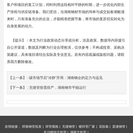
客户和项目的复工计划，同时利用这段相对平静的时期，进一步优化内部生
产排程与供应链准备。我们坚信，当湖南钢材市场的询单与成交如春潮般涌
来时，只有准备充分的企业，才能精准把握节奏，将市场的复苏切实转化为
自身发展的动力。
【提示】：本文为行业政策动态分享或分析，涉及政策、数据等内容援引
自公开渠道，数据及判断为行业合理推演，仅供参考；不构成投资、采购决
策建议，具体项目请结合实际及专业意见。若有内容疏漏或版权问题，请联
系我方删除修改。
【上一条】 :
碳市场节后“冷静”开局：湖南钢企的定力与远见
【下一条】 :
无缝管按需排产，湖南钢市平稳运行
友情链接：
焊接钢管批发
|
焊管规格
|
无缝钢管
|
镀锌管厂家
|
花纹板
|
直缝钢管
|
长沙镀锌方矩管
|
湖南方矩管
|