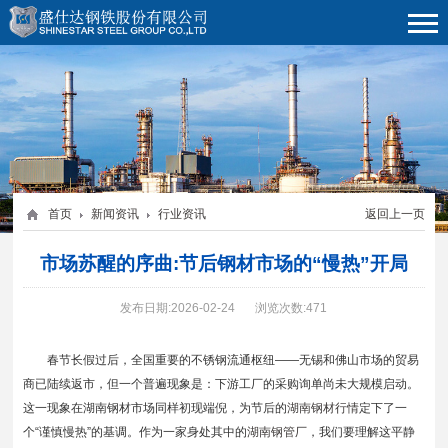
首页
新闻资讯
行业资讯
返回上一页
市场苏醒的序曲:节后钢材市场的“慢热”开局
发布日期:2026-02-24
浏览次数:471
春节长假过后，全国重要的不锈钢流通枢纽——无锡和佛山市场的贸易
商已陆续返市，但一个普遍现象是：下游工厂的采购询单尚未大规模启动。
这一现象在湖南钢材市场同样初现端倪，为节后的
湖南钢材行情
定下了一
个“谨慎慢热”的基调。作为一家身处其中的
湖南钢管厂
，我们要理解这平静