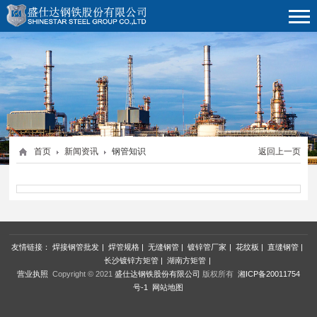
首页
新闻资讯
钢管知识
返回上一页
友情链接：
焊接钢管批发
|
焊管规格
|
无缝钢管
|
镀锌管厂家
|
花纹板
|
直缝钢管
|
长沙镀锌方矩管
|
湖南方矩管
|
营业执照
Copyright © 2021
盛仕达钢铁股份有限公司
版权所有
湘ICP备20011754
号-1
网站地图