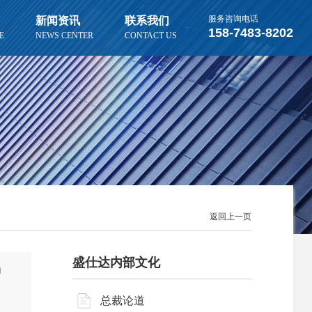
服务咨询电话
新闻资讯
联系我们
158-7483-8202
E
NEWS CENTER
CONTACT US
更多新闻
更多案例
董事长致辞
精英团队
4月钢市高成本弱需求，震荡偏
常德市沅北水厂迁建工程安装项
无缝管按需排产，湖南钢市平稳
盛仕达无缝管现货销售-规格齐
强上涨有限
目
运行
全
返回上一页
盛仕达内部文化
动
总裁论道