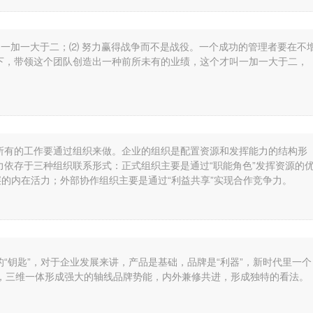
到一加一大于二；⑵ 努力赢得战争而不是战役。一个成功的管理者要在不
下，带领这个团队创造出一种前所未有的业绩，这个才叫一加一大于二，
所有的工作要通过组织来做。企业的组织是配置资源和发挥能力的结构形
依存于三种组织联系形式：正式组织主要是通过“职能角色”发挥资源的
层的内在活力；外部协作组织主要是通过“利益共享”实现合作竞争力。
“钥匙”，对于企业发展来讲，产品是基础，品牌是“利器”，新时代里一个
化，三维一体形成强大的轴线品牌势能，内外兼修共进，形成独特的看法。