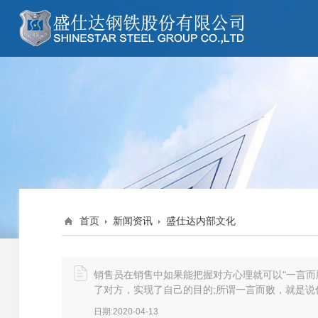
主营生产
钢管系列
新闻资讯索引
销售与服务索引
最新新闻资讯
最新成功案例
钢管制造
螺旋管
行业资讯
成功案例
钢管配件
涂塑钢管
盛仕达动态
增值服务
钢板加工
钢护筒
企业概况
企业文化
价格行情
营销网络
方矩管
盛仕达钢铁股份有限公司董
钢管立柱加工—盛仕达
钢管知识
服务创新
焊管
新年致词
区同行
首页
新闻资讯
盛仕达内部文化
镀锌管
盛仕达内部文化
直缝钢管
销售员在销售中如果能把握对方心理就可以"一言而
无缝钢管
了对方，实现了自己的目的;所谓一言而败，就是
日期:2020-04-13