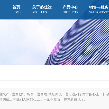
首页
关于盛仕达
产品中心
销售与服务
HOME
ABOUT US
PRODUCTS
SALE&SERVIC
型材系列
板材系列
工字钢
低合金开平板
槽钢
中厚板
角钢
热卷开平板
公司优势
发展目标
冷轧卷板
事长
与望城园
盛仕达钢铁赴上海钢联交流，共
盛仕达管件加工助力郴州水电站
扩大内需方案落地，AI基建与城
客户采购无缝管 盛仕达现货及
热轧卷板
探行业创新发展新路径
项目建设
市更新拉动钢需
时到达
花纹板
胜"或"一言而败"。所谓一言而胜,就是你说一言，说到了对方的心上、打
说你的话没有说到人家的心上，人家不爱听，你就算白说了。