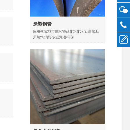
涂塑钢管
应用领域:城市供水/市政排水排污/石油化工/
天然气/消防/农业灌溉/环保