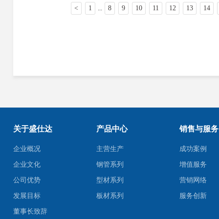
<
1
8
9
10
11
12
13
14
...
关于盛仕达
产品中心
销售与服务
企业概况
主营生产
成功案例
企业文化
钢管系列
增值服务
公司优势
型材系列
营销网络
发展目标
板材系列
服务创新
董事长致辞