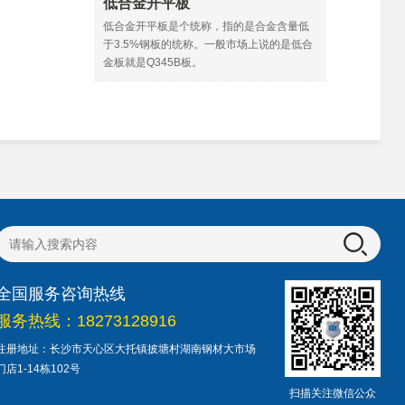
低合金开平板
低合金开平板是个统称，指的是合金含量低
于3.5%钢板的统称。一般市场上说的是低合
金板就是Q345B板。
全国服务咨询热线
服务热线：18273128916
注册地址：长沙市天心区大托镇披塘村湖南钢材大市场
门店1-14栋102号
扫描关注微信公众